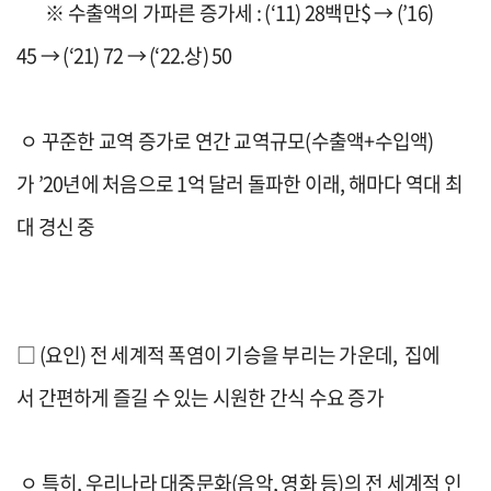
※
수출액의 가파른 증가세
: (‘11) 28
백만
$
→
(’16)
45
→
(‘21) 72
→
(
‘22.
상
)
50
ㅇ
꾸준한 교역 증가
로 연간
교역규모
(
수출액
+
수입액
)
가
’20
년
에 처음으로
1
억 달러 돌파
한 이래
,
해마다 역대 최
대 경신
중
□
(
요인
)
전 세계적
폭염이 기승
을 부리는 가운데
,
집에
서
간편하게 즐길 수 있는 시원한 간식 수요 증가
ㅇ
특히
,
우리나라 대중문화
(
음악
,
영화 등
)
의
전 세계적 인