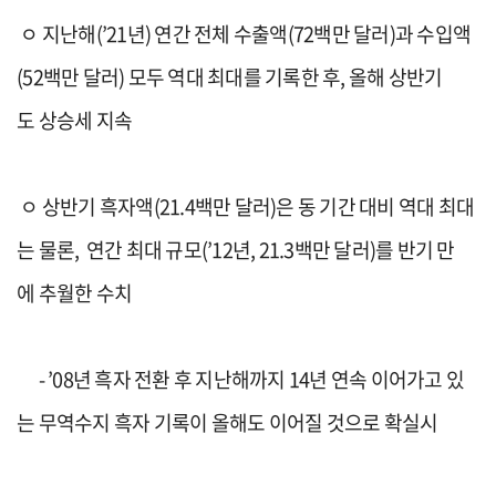
ㅇ
지난해
(’21
년
)
연간
전체
수출
액
(72
백만 달러
)
과
수입
액
(52
백만 달러
)
모두
역대 최대
를 기록한 후
,
올해 상반기
도
상승세 지속
ㅇ
상반기
흑자액
(21.4
백만 달러
)
은
동 기간
대비
역대 최대
는 물론
,
연간 최대 규모
(’12
년
, 21.3
백만 달러
)
를
반기 만
에
추월
한 수치
-
’08
년 흑자 전환
후 지난해까지
14
년 연속
이어가고 있
는
무역수지
흑자 기록이 올해도 이어질 것
으로 확실시