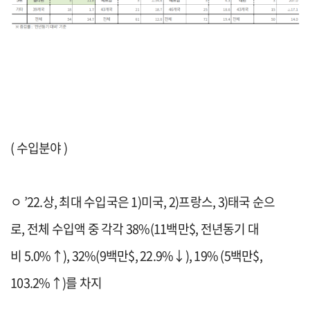
(
수입분야
)
ㅇ
’22.
상
,
최대 수입국은
1)
미국
,
2)
프랑스
,
3)
태국 순
으
로
,
전체 수입액 중
각각
38%(
11
백만
$,
전년동기 대
비
5.0%
↑
)
, 32%
(9
백만
$, 22.9%
↓
)
, 19%
(5
백만
$,
103.2%
↑
)
를 차지