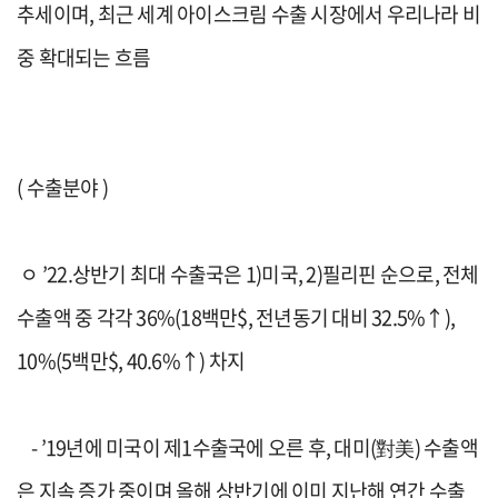
추세
이며
,
최근
세계
아이스크림
수출 시장
에서
우리나라 비
중 확대
되는 흐름
(
수출분야
)
ㅇ
’22.
상반기
최대 수출국은
1)
미국
,
2)
필리핀 순
으로
,
전체
수출액 중 각각
36%
(18
백만
$,
전년동기 대비
32.5%
↑
)
,
10%(
5
백만
$, 40.6%
↑
)
차지
-
’19
년에
미국
이
제
1
수출국에
오른 후
,
대미
(
對美
)
수출액
은
지속 증가
중이며
올해
상반기
에 이미
지난해 연간 수출