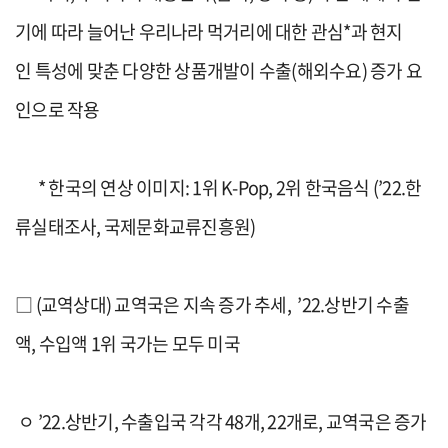
기
에 따라
늘어난
우리나라
먹거리
에 대한
관심
*
과
현지
인
특성에
맞춘
다양한
상품개발
이
수출
(
해외수요
)
증가 요
인
으로 작용
*
한국의 연상 이미지
: 1
위
K-Pop, 2
위 한국음식
(
’22.
한
류실태조사
,
국제문화교류진흥원
)
□
(
교역상대
)
교역국
은
지속 증가 추세
,
’22.
상반기 수출
액,
수입액
1
위 국가
는
모두 미국
ㅇ
’22.
상반기
,
수출
입국 각각
48
개
, 22
개로
,
교역국
은
증가