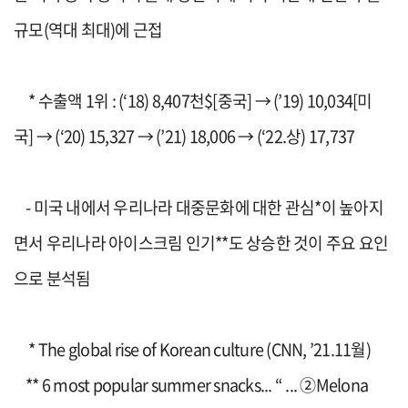
규모
(
역대 최대
)
에
근접
*
수출액
1
위
: (‘18) 8,407
천
$
[
중국
]
→
(’19) 10,034
[
미
국
]
→
(‘20) 15,327
→
(’21) 18,006
→
(‘22.
상
) 17,737
-
미국 내에서
우리나라 대중문화
에 대한
관심
*
이 높아지
면서
우리나라
아이스크림 인기
**
도 상승한 것이 주요 요인
으로 분석됨
* The global rise of Korean culture (CNN, ’21.11
월
)
**
6 most popular summer snacks... “ ...
②
Melona