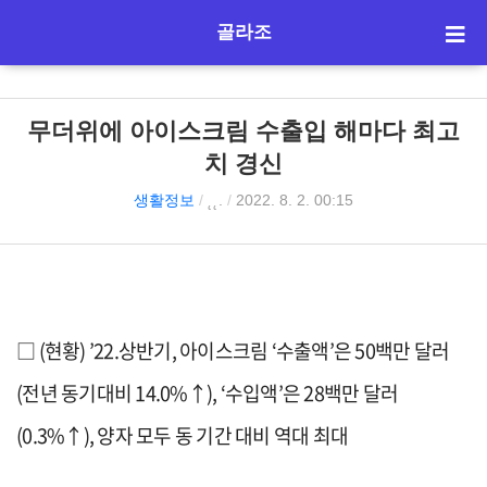
골라조
무더위에 아이스크림 수출입 해마다 최고
치 경신
생활정보
/
˛˛.
/
2022. 8. 2. 00:15
□
(
현황
)
’22.
상반기
,
아이스크림
‘
수출액
’
은
50
백만 달러
(
전년 동기대비
14.0%
↑
)
, ‘
수입액
’
은
28
백만 달러
(0.3%
↑
)
,
양자 모두
동 기간
대비
역대 최대