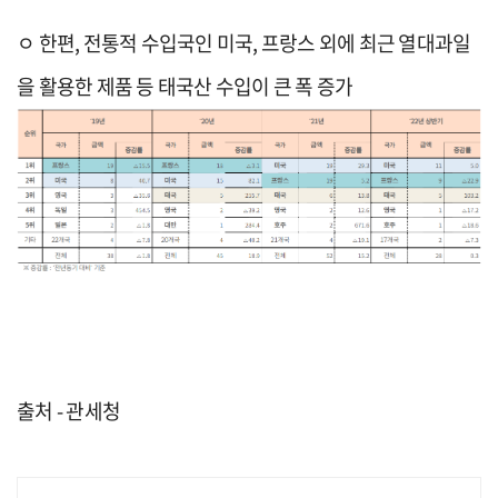
ㅇ
한편
,
전통적 수입국인
미국
,
프랑스
외에
최근 열대과일
을 활용한
제품
등
태국산 수입
이
큰 폭 증가
출처 - 관세청