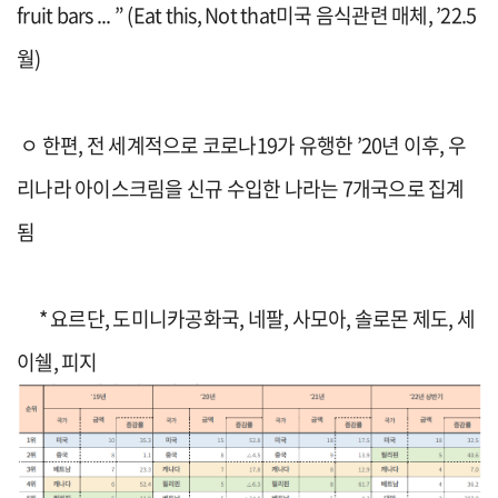
fruit bars ... ” (Eat this, Not that
미국 음식관련 매체
, ’22.5
월
)
ㅇ
한편
,
전 세계적으로 코로나
19
가 유행한
’20
년 이후
,
우
리나라 아이
스크림
을
신규 수입
한
나라
는
7
개국
으로 집계
됨
*
요르단
,
도미니카공화국
,
네팔
,
사모아
,
솔로몬 제도
,
세
이쉘
,
피지