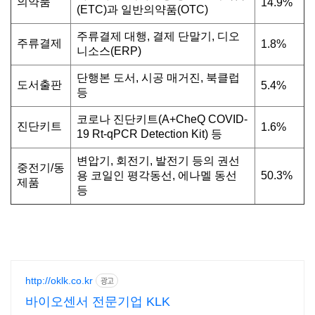
의약품
14.9%
(ETC)과 일반의약품(OTC)
주류결제 대행, 결제 단말기, 디오
주류결제
1.8%
니소스(ERP)
단행본 도서, 시공 매거진, 북클럽
도서출판
5.4%
등
코로나 진단키트(A+CheQ COVID-
진단키트
1.6%
19 Rt-qPCR Detection Kit) 등
변압기, 회전기, 발전기 등의 권선
중전기/동
용 코일인 평각동선, 에나멜 동선
50.3%
제품
등
http://oklk.co.kr
광고
바이오센서 전문기업 KLK