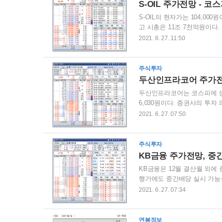
S-OIL 주가전망 - 코
S-OIL의 현자가는 104,000
고 시총은 11조 7천억원이다.
으로 현재 주가와 비슷하다. S
2021. 6. 27. 11:50
5월말 상승 6월 들어 차츰 
지 않을까 조심스럽게 추측한다
그렇다면 정확한 챠트 패턴의 
주식투자
두산인프라코어 주가전
두산인프라코어는 코스피에 상장된
6,030원이다. 증권사의 투자
니 섯부른 투자보다는 조금 추
2021. 6. 27. 07:50
한 추세이며 약간의 상승선을
주고 있다. 한번 상승하기 시
터 1달반 정도 다짐 추세, 
주식투자
상으로 볼 경우 주가는 큰 상승
KB금융 주가전망, 중
KB금융은 12월 결산월 외에
행가에도 중간배당 실시 가능성들
원 52주 최저가 33,500원
2021. 6. 27. 07:34
갈 것으로 보고 있는 상황이다.
다. 5월말까지 상승추세에서
은 6월 들어서 조금 잠잠해 
연봉정보