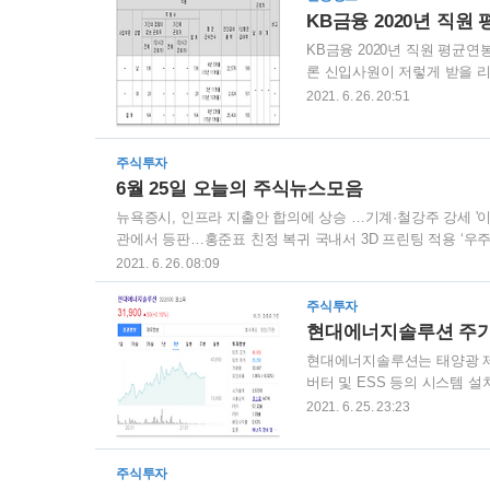
KB금융 2020년 직원
KB금융 2020년 직원 평균연
론 신입사원이 저렇게 받을 리는
이사는 9천8백만원, 감사위원
2021. 6. 26. 20:51
주식투자
6월 25일 오늘의 주식뉴스모음
뉴욕증시, 인프라 지출안 합의에 상승 …기계·철강주 강세 '이
관에서 등판…홍준표 친정 복귀 국내서 3D 프린팅 적용 ‘우주
2021년 6월 25일 오늘의 운세 코오롱인더, 아라미드 생산량
2021. 6. 26. 08:09
로 갈아입는 은행들… 뱅커 떠난 자리에 IT인력 화이자 2번
센터, 디지털 유통 전환에 앞장..."1만4000개 업체 온라인 
주식투자
현대에너지솔루션 주가예
현대에너지솔루션는 태양광 제조업체를
버터 및 ESS 등의 시스템 
고 있습니다. 현대에너지솔루션의 
2021. 6. 25. 23:23
세를 보여주고 있어 2.5배 
다. 현대에너지솔루션 매출 및 시
부거래 제거된 연결매출액 기준
주식투자