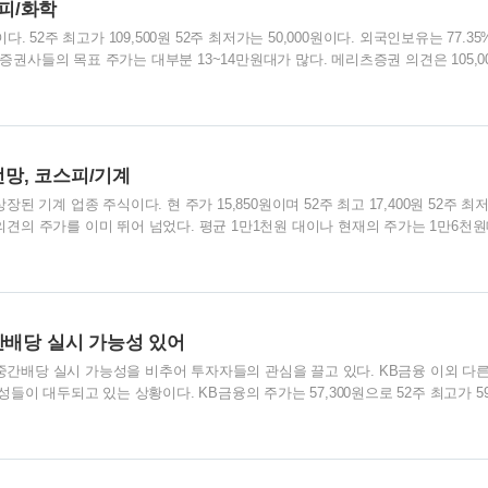
스피/화학
원이다. 52주 최고가 109,500원 52주 최저가는 50,000원이다. 외국인보유는 77.3
 증권사들의 목표 주가는 대부분 13~14만원대가 많다. 메리츠증권 의견은 105,0
-OIL의 차트를 살펴보면 계단식 상승을 보여주고 있다. 2월초 상승 2달 정도의 
횡보 상태를 보여 주고 있다. 7월도 횡보할 가능성이 있으며 약간 하락세 횡보를 
. 그러다가 7월말 ~ 8월 중순사이에는 다시 상승 추세로 접어들지 않을까도 한
반복이 이어지는 것이고..
망, 코스피/기계
 기계 업종 주식이다. 현 주가 15,850원이며 52주 최고 17,400원 52주 최
 의견의 주가를 이미 뛰어 넘었다. 평균 1만1천원 대이나 현재의 주가는 1만6천
임새를 보는 것이 좋을 듯한 상황이다. 최근 일별 추세의 주가는 큰 변동 없이 
 그리다 하락하는 모습이다. 두산인프라코어의 차트를 살펴보면, 계단식 횡보를
작하면 7일이상은 올라가는 패턴이다. 3월 중순경 급격한 상승추세를 이어가다 
5월 중순경부터 급격한 상승을 6월까지 이어오고 현재는 조금 주춤한 상태이다. 그
은..
간배당 실시 가능성 있어
 중간배당 실시 가능성을 비추어 투자자들의 관심을 끌고 있다. KB금융 이외 다른
이 대두되고 있는 상황이다. KB금융의 주가는 57,300원으로 52주 최고가 59,
이다. 외인보유 68.95%로 외인 주식 보유량이 많은 편이다. 증권사들이 6~7만원대
 KB금융의 차트를 보면 2월경 42,500원 최저점에서 계속 상승추세를 이어오고
 현재의 주가는 약간 주춤하는 상태이나 상승추세를 지속적으로 보일 것같다. 거
지는 분위기이다.