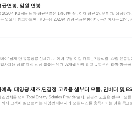
 평균연봉, 임원 연봉
봉 2020년 KB금융 남자 평균연봉은 1억6천만원, 여자 평균 1억원이다. 상당하다.
 없으니 참고하도록.. KB금융 2020년 임원 평균연봉이다. 등기이사는 13억, 
회 위원은 1억원이다. 평균 연봉이지만 금융권 금융권 하는 이유가 있었다.
베이' 날개 단 유통공룡 신세계, 네이버·쿠팡 이길 카드는? 윤석열, 29일 윤봉
발사체용 탱크’ 제작 성공 불붙은 유가 32개월 만에 최고… 찌푸린 화학·항공·
 2배 늘린다 주행정보 통합 시선 분산 최소화 계기판 없는 신개념 ‘HUD’ 개발 디
 맞으면 델타변이 88% 예방 금리 인상 예고에도 코스피는 최고치 경신 중소기업
판로 뚫어" 웹툰·게임 '제2한류'…세계를 홀린다 가계빚 증가 역..
측, 태양광 제조,단결정 고효율 셀부터 모듈, 인버터 및 ES
 넘어 Total Energy Solution Provider로서, 단결정 고효율 셀부터 모듈
설치까지 고객이 필요로 하는 태양광 에너지의 모든 니즈를 충족시키는 것을 목표
주가는 31,900원이다. 3년 전의 주가 13,000원 대에서 현재 31,900원의 주
정도 상승하였다. 21년 1월까지 상승에서 현재는 주가가 안정적인 모습을 보여 주
장점유율 추이 ※ 셀, 설치용역 및 기타 매출 제외 기준. ※ 2019년, 2020년은
. ※ 해외 태양광 시장 규모 한국수출입은행 태양광산업 동향자료, 국내 태양광 