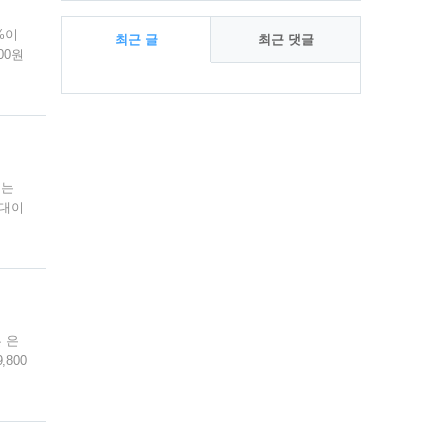
5%이
최근 글
최근 댓글
00원
횡보,
최
보여주
다.
근
글
저는
원대이
일정
 보여
4월부
래프
 은
800
까지
 있
래량