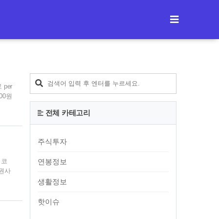
티스토리툴바
per
00원
 선
전체 카테고리
가 차
 좀
주식투자
 코
연봉정보
증권사
그렇게
생활정보
일시적
락은
핫이슈