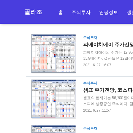
골라조
홈
주식투자
연봉정보
생
주식투자
피에이치에이 주가전망,
피에이치에이의 주가는 12,950원
33.9배이다. 결산월은 12월이다
까지 다양하다. 연기금은 왜 
2021. 6. 27. 16:07
이니 4천원 정도 상승을 하였다.
트는 약간 횡보의 흐름을 보여
더 포인트를 두고 싶다.
주식투자
샘표 주가전망, 코스피
샘표의 현재가는 56,700원이다.
스피에 상장중인 주식이다. 결산
의 목표가 의견은 없는 상태이
2021. 6. 27. 11:57
큰 급등은 없이 잔잔하게 올라
현상이고.. 전반적으로 잘 상
있을 수 있으나 우상향 패턴은
주식투자