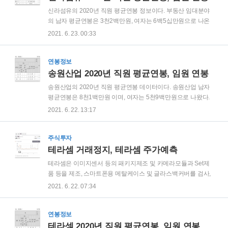
계 경쟁력부문에서 우위를 차지 할 것으로 판단됩니다. 또한, 임
신라섬유의 2020년 직원 평균연봉 정보이다. 부동산 임대분야
대 입점한 고객들의 요구에 부합하고 관리하는데 있어 좋은 방
의 남자 평균연봉은 3천2백만원, 여자는 6백5십만원으로 나온
법이 될 것으로 기대됩니다. ② 섬유산업 부분 우리나라의 섬유
다. 휴대폰 분야는 남자 평균연봉은 4천4백만원, 여자는 천2백
2021. 6. 23. 00:33
산업은 MFA체제하에서 쿼타 다량보유국으로 OEM 위주의 생
만원으로 나온다. 직원수가 상당히 없다. 신라섬유 임원 평균연
산에만 안주해 오면서 자가브랜드 ..
봉이다. 등기이사 평균연봉은 4천2백만원, 감사위원회 위원은
천7백만원 수준의 연봉이다.
연봉정보
송원산업 2020년 직원 평균연봉, 임원 연봉
송원산업의 2020년 직원 평균연봉 데이터이다. 송원산업 남자
평균연봉은 8천1백만원 이며, 여자는 5천9백만원으로 나왔다.
남자 평균 근속연수는 14년, 여자는 8년으로 나왔다. 송원산업
2021. 6. 22. 13:17
임원 연봉 송원산업 등기이사는 2억4천만원, 사외이사는 7천만
원의 평균연봉을 받고 있음을 알 수 있다.
주식투자
테라셈 거래정지, 테라셈 주가예측
테라셈은 이미지센서 등의 패키지제조 및 카메라모듈과 Set제
품 등을 제조, 스마트폰용 메탈케이스 및 글라스백커버를 검사,
SMD/PBA와 Set조립 및 외주가공 사업을 하고 있다. 테라셈의
2021. 6. 22. 07:34
주가는 1,440원으로 3월말 거래정지를 먹었다. 현재 테라셈은
거래정지 상태이기 상장폐지를 당하지 않도록 최선을 다 하는
방법 밖에 없다. 테라셈의 사업장 테라셈 주요제품 테라셈의 목
연봉정보
적 사업 1. 반도체 및 전자부품 관련제조 판매업 2. 반도체 및 전
테라셈 2020년 직원 평균연봉, 임원 연봉