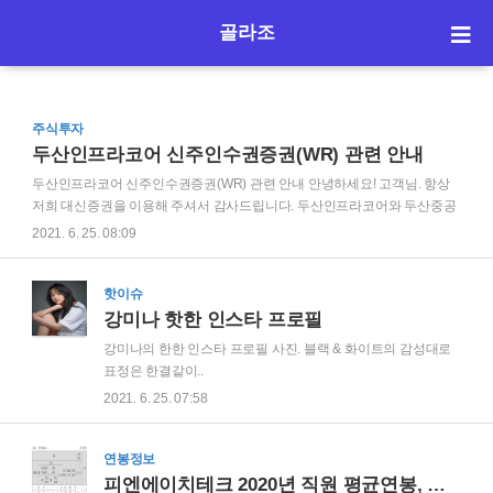
골라조
주식투자
두산인프라코어 신주인수권증권(WR) 관련 안내
두산인프라코어 신주인수권증권(WR) 관련 안내 안녕하세요! 고객님. 항상
저희 대신증권을 이용해 주셔서 감사드립니다. 두산인프라코어와 두산중공
업의 분할합병으로 인해 별도 상장되어 유통 중인 신주인수권증권의 권리
2021. 6. 25. 08:09
내용이 있어 두산인프라코어1WR(J04267217)를 보유하신 투자자들께 안
내 드립니다. 신주인수권증권 거래 정지에 관한 사항 매매정지기간 : 2021년
6월 29일 ~ 2021년 7월 20일 신주인수권증권 행사 정지에 관한 사항 권리행
핫이슈
사정지기간 : 2021년 7월1일 ~ 2021년 7월 20일 신주인수권증권 상장 및 거
강미나 핫한 인스타 프로필
래 재개 두산인프라코어 신주인수권증권이 분할합병비율에 안분 된 두산인
강미나의 한한 인스타 프로필 사진. 블랙 & 화이트의 감성대로
프라코어의 신주인수권증권과 두산중공업의 신주인수권증권은 2021년 7
표정은 한결같이..
월 21일 상장되어 거래 재개될 예정입니다...
2021. 6. 25. 07:58
연봉정보
피엔에이치테크 2020년 직원 평균연봉, 임원 연봉