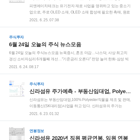
피엔에이치테크는 유기전자 재료 사업을 영위하고 있는 중소기
업으로, 주로 OLED 소재, OLED 소재 합성에 필요한 촉매, 원료
등을 제조, 판매 사업을 하고 있다. 피엔에이치테크 2020년 직
2021. 6. 25. 07:38
원 평균연봉이다. 남자 평균연봉은 5천6백만원, 여자 평균연봉
은 2천9백만원으로 나왔다. 근속연수는 남자 4년, 여자 2년은
주식투자
짧은 편이다. 피엔에이치테크 임원 평균연봉 등기이사는 1억5
천만원으로 평균연봉이 나와 있다.
6월 24일 오늘의 주식 뉴스모음
6월 24일 오늘의 주식뉴스모음 뉴욕증시, 혼조 마감…나스닥, 사상 최고치
경신 소비자심리 6개월째 개선…"기준금리 오른다" 전망 늘어 한화·삼성 빅
딜, 6년 만에 마무리… 한화종합화학 지분 1조원에 인수 ‘델타 플러스’까지
2021. 6. 24. 08:17
등장… ‘변이發 재유행’ 백신 선진국도 떤다 北 이틀 연속 북·미 대화 일축…
리선권 “무의미한 접촉 생각 안해” 정부 하반기 ‘신용카드 캐시백’ 추진… 실
효·역진·시의성 논란 당정, 가상화폐 투자자 보호차원 거래소 등록·인가제로
주식투자
전환 검토 원전발전 7%로 줄이고, 中·러 전기 수입추진 한국게임 막은 중국,
신라섬유 주가예측 - 부동산임대업, Polyester직물, 이동통신(SK대리점)사업
국내 톱 20개 중 6개 점령 윤석열, X파일 국면전환 시도 “여권 개입했다면 불
신라섬유는 부동산임대업,100% Polyester직물을 제조 및 판매,
법 사찰” 경찰, 윤석열 장모 납골당 의혹 재수사에 ‘혐의없음’ 결론 구글, 웹툰
이동통신(SK대리점)사업을 하고 있다. 신라섬유의 주가는
수수료 결국 1..
3,195원이다. 3년 전의 주가보다 상승 추세이며, 20년 1월 바닥
2021. 6. 23. 01:32
으로 곤두쳤으나 현재는 계속 우상향을 하고 있는 모습이다. 신
라섬유 매출 ① 부동산 임대업 부분 부동산 임대산업은 관리적
인 측면에서 근접을 하는 것이 향후 방향이 설정된다고 볼 수 있
연봉정보
으며, 중고차매매단지 홈페이지를 적극 홍보하는 것이 동종업
신라섬유 2020년 직원 평균연봉, 임원 연봉