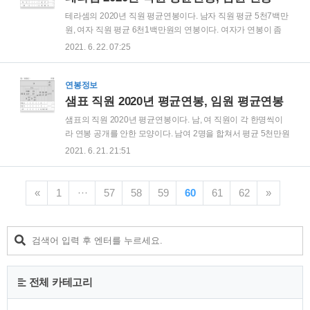
자부품 관련 수출입업과 그 대행업 3. 전자제품 제조 판매업 4.
테라셈의 2020년 직원 평균연봉이다. 남자 직원 평균 5천7백만
전자제품 수출입업과 그 대행업 5. 부동산 임대업 6. 방송장치
원, 여자 직원 평균 6천1백만원의 연봉이다. 여자가 연봉이 좀
제조업 7. 산업처리공정 제어장비 제조업 8. 전자상거래 및 관련
더 높은편이다. 평균 근속연수는 4~5년 정도된다. 테라셈 임원
2021. 6. 22. 07:25
유통업 9. 그래핀 및 신소재 관련 일체의 연구개발업 및 제조
평균연봉이다. 등기이사는 3억9천만원, 사외이사는 2천4백만
10. 화장..
원의 평균 연봉이다.
연봉정보
샘표 직원 2020년 평균연봉, 임원 평균연봉
샘표의 직원 2020년 평균연봉이다. 남, 여 직원이 각 한명씩이
라 연봉 공개를 안한 모양이다. 남여 2명을 합쳐서 평균 5천만원
이다. 평균 근속연수는 남자가 8년, 여자가 16년으로 2명 밖에
2021. 6. 21. 21:51
없는 지주회사라 그런지 근속연수는 길다. 샘표의 등기이사 평
균연봉은 2억4천만원, 사외이사는 3천만원으로 나왔다.
«
1
···
57
58
59
60
61
62
»
전체 카테고리