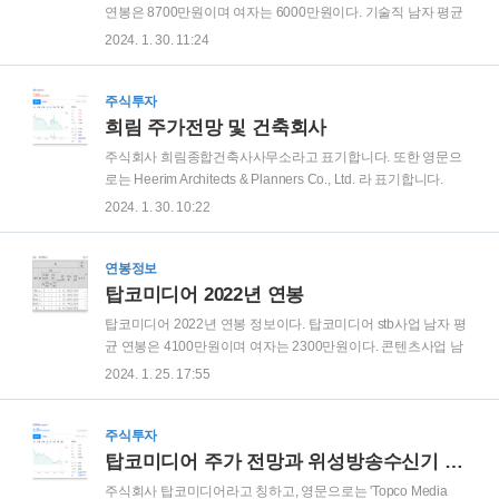
재개발 정비사업이 속속 진행 중입니다. 이런 프로젝트는 대부
연봉은 8700만원이며 여자는 6000만원이다. 기술직 남자 평균
분 대형사만의 몫이라고 생각하지만, 실제 실행에서는 중소형
연봉은 7400만원이며 여자는 5800만원이다. 기타 남자 연봉은
2024. 1. 30. 11:24
건설사들의 ‘현장력’이 중요해집니다. 일성건설은 지역 기반, 중
9200만원, 여자는 5100만원이다. 희림 평균 근속 연수는 6년으
규모 복합개발, 민..
로 나왔다. 주 소 : 서울특별시 강동구 상일로 6길 39 (상일동) 전
화 : 02-3410-9000 홈페이지 : http://www.heerim.com
주식투자
희림 주가전망 및 건축회사
주식회사 희림종합건축사사무소라고 표기합니다. 또한 영문으
로는 Heerim Architects & Planners Co., Ltd. 라 표기합니다.
1970년 1월 10일 희림건축설계사무소로 설립되어 1985년 6월
2024. 1. 30. 10:22
30일 종합건축사사무소로 등록하였고, 1989년 11월 29일 법인
으로 전환하여 2000년 2월 3일자로 주식을 코스닥시장에 상장
하였습니다. 주 소 : 서울특별시 강동구 상일로 6길 39 (상일동)
연봉정보
전 화 : 02-3410-9000 홈페이지 : http://www.heerim.com 희림
탑코미디어 2022년 연봉
주가전망이다. 희림의 주가는 7040원으로 코스닥 종목코드
탑코미디어 2022년 연봉 정보이다. 탑코미디어 stb사업 남자 평
037440이다. 희림 52주 고가는 11,150원이며 52주 저가는
균 연봉은 4100만원이며 여자는 2300만원이다. 콘텐츠사업 남
6400원이다. 시가총액 980억원으로 코스닥 시총순위 842위이
자 평균 연봉은 2600만원이며 여자는 2500만원이다. 탑코미디
2024. 1. 25. 17:55
다. 희림 주가..
어 평균 근속 연수는 4년이다. ※ 상기 직원 등 현황은 등기임원
은 제외, 미등기임원은 포함한 현황이며, 연간급여총액은 소득
세법 제20조에 따라 관할 세무서에 제출하는 근로소득지급명
주식투자
세서의 근로소득을 기준으로 기재하였습니다. 또한, 평균근속
탑코미디어 주가 전망과 위성방송수신기 개발 및 제조
연수 및 1인 평균 급여액은 사업연도 개시일로부터 공시서류작
주식회사 탑코미디어라고 칭하고, 영문으로는 'Topco Media