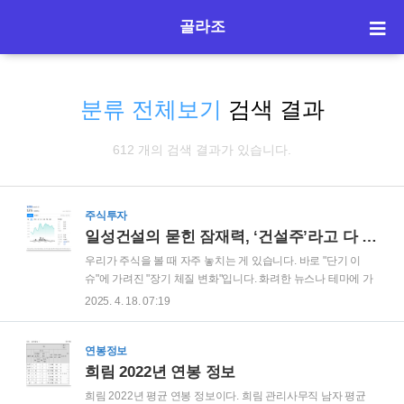
골라조
분류 전체보기
검색 결과
612 개의 검색 결과가 있습니다.
주식투자
일성건설의 묻힌 잠재력, ‘건설주’라고 다 같은 건 아니다
우리가 주식을 볼 때 자주 놓치는 게 있습니다. 바로 "단기 이
슈"에 가려진 "장기 체질 변화"입니다. 화려한 뉴스나 테마에 가
려서 조용히 가치를 쌓아가는 기업들. ‘일성건설’이 바로 그런
2025. 4. 18. 07:19
종목입니다. 요즘 시대에 건설사가 주목받을 일이 있을까 싶지
만, 한 가지 질문만 던져보세요. “앞으로, 도시 개발과 인프라 확
대가 줄어들까요?” 일성건설, 지금 주목해야 하는 이유는? 1. 인
연봉정보
프라 확대의 중심에 서다 정부는 2025년 SOC(사회간접자본)
희림 2022년 연봉 정보
예산을 30조 원 이상으로 편성했습니다. GTX, 도심 고속화도로,
희림 2022년 평균 연봉 정보이다. 희림 관리사무직 남자 평균