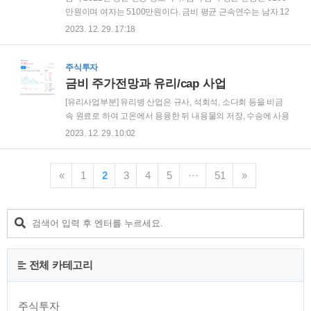
기반으로 18년 연속 주식위탁매매 시장점유율 1위를 유지하고
만원이며 여자는 5100만원이다. 금비 평균 근속연수는 남자 12
있습니다. 키움증권은 시가총액 2조 4365억원이다. 코스피 시
년 8 개월, 여자 10년 6개월로 나왔다. 금비 임원 연봉 정보이다.
2023. 12. 29. 17:18
총순위 123위이다. 52주 고가는 111,000원이며 52주 저가는
등기이사는 3억4800만원, 감사는 1500만원 연봉을 받는 것으
75,3..
로 나왔다. 경기도 이천시 부발읍 중부대로1707번길13 (전 화)
031) 632-5280 (홈페이지) http://www.kumbi.co.kr
주식투자
금비 주가전망과 유리/cap 사업
[유리사업부분] 유리병 산업은 규사, 석회석, 소다회 등을 비금
속 원료로 하여 고온에서 용융한 뒤 내용물의 저장, 수송에 사용
되는 포장용기를 생산하는 사업입니다. 금비 주가 전망 금비 주
2023. 12. 29. 10:02
가는 71300원이다. 코스피 시총순위 1007위이며 시가총액
713억원이다. 금비 52주 고가는 147000원이며 52주 저가는
67000원이다. 금비 주가는 2023년 연초 대비하여 하락세를 보
«
1
2
3
4
5
···
51
»
여주고 있으나 내년 상반기 상승세를 이어갈지 지켜볼 필요가
있다. 금비의 유리병 제품의 직접 수요처는 주류, 음료, 제약품,
화장품업계입니다. 유리 사업의 경우 과거 집중된 거래처에 단
일한 품목을 공급했으나, 현재는 거래처와 품목의 다양화로 사
업영역을 늘려가고 있습니다 [CAP 사업부] 주식회사 삼화왕관
은 병마개만을 제조해 온 ..
전체 카테고리
주식투자