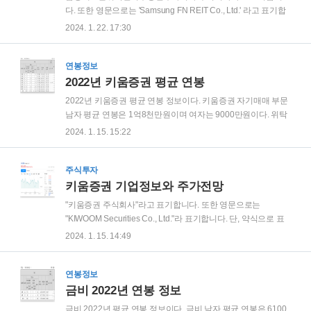
기준으로 게임소프트웨어의 개발 및 퍼블리싱 사업을 영위하고
다. 또한 영문으로는 'Samsung FN REIT Co., Ltd.' 라고 표기합
있습니다. 지배회사인 주식회사 베스파는 게임소프트웨어 개발
니다. 2022년 7월 26일에 설립되었고, 2023년 4월 10일에 상장
2024. 1. 22. 17:30
및 공급업 등을 목적사업으로 하고 있으며, 게임소프트웨어를
하였으며, 정관상 존속기간을 정하지 않은 영속형 부동산투자
개발하..
회사입니다. - 주소 : 서울특별시 서초구 서초대로74길 4, 16층 -
전화번호 : 070-4492-0769 - 홈페이지 :
연봉정보
http://www.samsungfnreit.com 부동산임대업을 주요 사업으로
2022년 키움증권 평균 연봉
하고 있습니다. 삼성FN리츠 주가 전망 삼성FN리츠의 주가는
2022년 키움증권 평균 연봉 정보이다. 키움증권 자기매매 부문
5,020원이다. 52주 고가는 5,560원이며 52주 저가는 4,700원
남자 평균 연봉은 1억8천만원이며 여자는 9000만원이다. 위탁
이다. 시가총액 3880억원이며 코스피 시총순위 399위이다. 삼
매매 남자 평균 연봉은 1억9천만원이며 여자는 1억2천만원이
2024. 1. 15. 15:22
성FN리츠 주가 추세는 상장 초기 반짝 급등..
다. 인수업무 남자 평균 연봉은 1억8천만원이며 여자는 9000만
원이다. 지원부문 남자 평균 연봉은 1억3천만원이며 여자는
8600만원이다. 키움증권 평균 근속연수는 연봉 대비해서는 짧
주식투자
은 편이다. 가장 긴 지원부문은 남자 6년 3개월, 여자는 7년 1개
키움증권 기업정보와 주가전망
월이며 나머지 사업부문은 3년 7개월 ~ 4년 9개월 사이로 대체
"키움증권 주식회사"라고 표기합니다. 또한 영문으로는
로 짧은 편이다. 총 평균 근속 연수는 5년 11개월이다.
"KIWOOM Securities Co., Ltd."라 표기합니다. 단, 약식으로 표
기할 경우에는 "키움증권" 또는 "KIWOOM"으로 표기합니다. 주
2024. 1. 15. 14:49
소 서울특별시 영등포구 여의나루로4길 18(여의도동,키움파이
낸스스퀘어) 전화번호 02-3787-5000 홈페이지
http://www.kiwoom.com 키움증권은 국내 최초의 온라인 종합증
연봉정보
권사로 투자매매업, 투자중개업, 투자일임업, 투자자문업을 영
금비 2022년 연봉 정보
위하고 있으며, 저비용 사업구조와 국내 최대의 온라인 고객을
금비 2022년 평균 연봉 정보이다. 금비 남자 평균 연봉은 6100