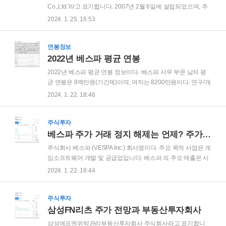
성기준일까지의 월별 평균 급여액(해당 월의 급여총액을 해당
Co.,Ltd.'라고 표기합니다. 2007년 2월 6일에 설립되었으며, 주
월의 평균 근무인원 수로 나눈 값)의 합계입니다.
요 사업은 위성방송수신기 개발 및 제조입니다. 본사 주소 서울
2024. 1. 25. 16:53
특별시 강남구 언주로 726, 14층(논현동, 두산빌딩) 전화번호
02-3400-4600 홈페이지 주소 www.topcomedia.co.kr 영상, 음
향 및 정보통신기기 관련 소프트웨어 및 통신장비 개발 제조와
연봉정보
판매를 주요 사업으로 영위하고 있습니다. 특히 디지털통신기
2022년 베스파 평균 연봉
기, 디지털 방송장비 및 수신기 개발의 혁신적인 제조방식으로
2022년 베스파 평균 연봉 정보이다. 베스파 사무 부문 남자 평
우수한 디지털 셋톱박스(Set-Top Box)를 생산하여 판매하고 있
균 연봉은 8백만원(기간제)이며, 여자는 8200만원이다. 연구/개
습니다. 또한, 당기 중 해외(일본) 웹툰 유통영업 양수 및 해외
발 남자 평균 연봉은 1억1800만원으로 높은 편이다. 베스파 평
2024. 1. 22. 18:46
(일본) 법인 TOPCO JAPAN CO., LTD..
균 근속연수는 2년 6개월로 짧은 편이다.
주식투자
베스파 주가 거래 정지 해제는 언제? 주가 전망 및 게임소프트웨어
주식회사 베스파 (VESPA Inc.) 회사명이다. 주요 목적 사업은 게
임소프트웨어 개발 및 공급업입니다. 베스파 의 주요 매출은 시
장에 출시된 베스파 게임소프트웨어의 게임 내 결제를 통해 이
2024. 1. 22. 18:44
뤄지며, 해당 매출 전체 연결 매출의 99% 비중을 차지하고 있습
니다. 그 외 기타 매출 또한 게임소프트웨어 개발 및 서비스에
연관된 부가 사업으로 구성되어 있습니다. 주 소 서울특별시 강
주식투자
남구 테헤란로 83길 15, 제이엠빌딩 9층 전화번호 02-6954-
삼성FN리츠 주가 전망과 부동산투자회사
0889 홈페이지 http://www.vespainc.com/ 베스파 는 연결회사
삼성에프엔위탁관리부동산투자회사 주식회사라고 표기합니